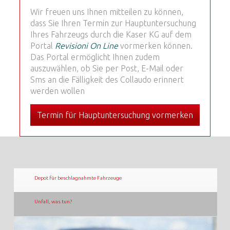
Wir freuen uns Ihnen mitteilen zu können,
dass Sie Ihren Termin zur Hauptuntersuchung
Ihres Fahrzeugs durch die Kaser KG auf dem
Portal
Revisioni On Line
vormerken können.
Das Portal ermöglicht Ihnen zudem
auszuwählen, ob Sie per Post, E-Mail oder
Sms an die Fälligkeit des Collaudo erinnert
werden wollen
Termin für Hauptuntersuchung vormerken
Depot für beschlagnahmte Fahrzeuge
Unfall, was tun?